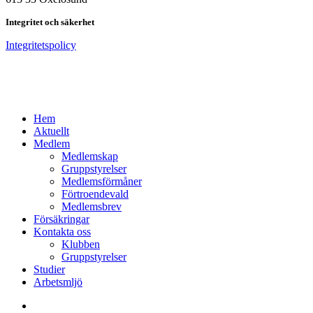
Integritet och säkerhet
Integritetspolicy
Close
Hem
Menu
Aktuellt
Medlem
Medlemskap
Gruppstyrelser
Medlemsförmåner
Förtroendevald
Medlemsbrev
Försäkringar
Kontakta oss
Klubben
Gruppstyrelser
Studier
Arbetsmljö
facebook