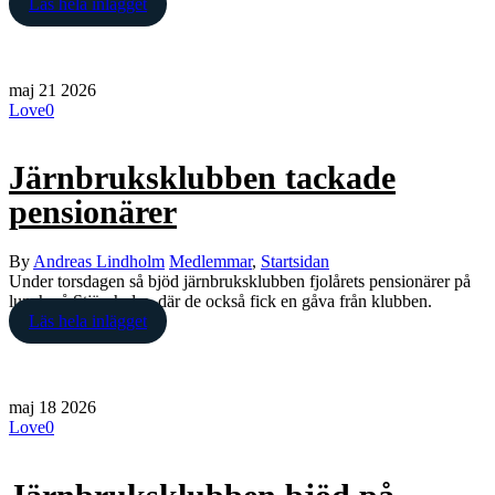
Läs hela inlägget
maj
21
2026
Love
0
Järnbruksklubben tackade
pensionärer
By
Andreas Lindholm
Medlemmar
,
Startsidan
Under torsdagen så bjöd järnbruksklubben fjolårets pensionärer på
lunch på Stjärnholm, där de också fick en gåva från klubben.
Läs hela inlägget
maj
18
2026
Love
0