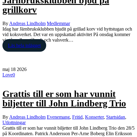
Järnbruksklubben bjöd på
grillkorv
By
Andreas Lindholm
Medlemmar
Idag har Järnbruksklubben bjudit på grillad korv vid hyttstugan och
vid koksverket. Det var en uppskattad aktivitet​ På onsdag kommer
vi stå mellan stålverk och valsverk…
Läs hela inlägget
maj
18
2026
Love
0
Grattis till er som har vunnit
biljetter till John Lindberg Trio
By
Andreas Lindholm
Evenemang
,
Fritid
,
Konserter
,
Startsidan
,
Utlottningar
Grattis till er som har vunnit biljetter till John Lindberg Trio den 28/5
på Koordinaten. Patrick Andersson Per-Arne Boberg Elin Eriksson