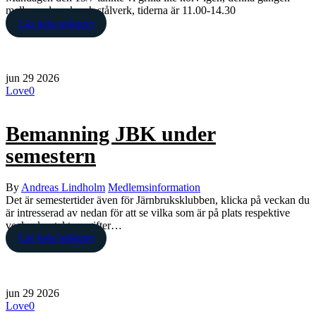
mellan valsverk och stålverk, tiderna är 11.00-14.30
Läs hela inlägget
jun
29
2026
Love
0
Bemanning JBK under
semestern
By
Andreas Lindholm
Medlemsinformation
Det är semestertider även för Järnbruksklubben, klicka på veckan du
är intresserad av nedan för att se vilka som är på plats respektive
vecka, kontaktuppgifter…
Läs hela inlägget
jun
29
2026
Love
0