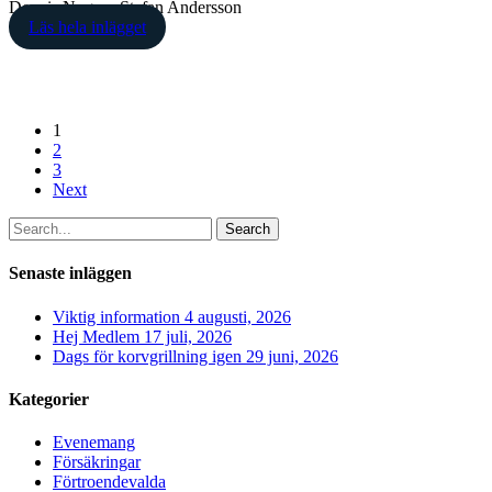
Dennis Nygren Stefan Andersson
Läs hela inlägget
1
2
3
Next
Search
Senaste inläggen
Viktig information
4 augusti, 2026
Hej Medlem
17 juli, 2026
Dags för korvgrillning igen
29 juni, 2026
Kategorier
Evenemang
Försäkringar
Förtroendevalda