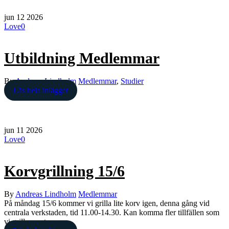
jun
12
2026
Love
0
Utbildning Medlemmar
By
Andreas Lindholm
Medlemmar
,
Studier
Läs hela inlägget
jun
11
2026
Love
0
Korvgrillning 15/6
By
Andreas Lindholm
Medlemmar
På måndag 15/6 kommer vi grilla lite korv igen, denna gång vid
centrala verkstaden, tid 11.00-14.30. Kan komma fler tillfällen som
vi grillar runt om…