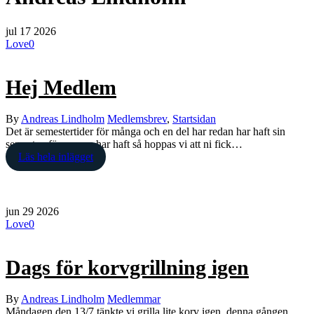
jul
17
2026
Love
0
Hej Medlem
By
Andreas Lindholm
Medlemsbrev
,
Startsidan
Det är semestertider för många och en del har redan har haft sin
semester, för er som har haft så hoppas vi att ni fick…
Läs hela inlägget
jun
29
2026
Love
0
Dags för korvgrillning igen
By
Andreas Lindholm
Medlemmar
Måndagen den 13/7 tänkte vi grilla lite korv igen, denna gången