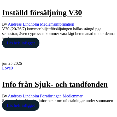
Inställd försäljning V30
By
Andreas Lindholm
Medlemsinformation
V30 (20-26/7) kommer biljettförsäljningen hållas stängd pga
semestrar, även cypressen kommer vara lågt bemmanad under denna
vecka.
Läs hela inlägget
jun
25
2026
Love
0
Info från Sjuk- och tandfonden
By
Andreas Lindholm
Försäkringar
,
Medlemmar
Sjuk- och tandfonden informerar om utbetalningar under sommaren
Läs hela inlägget