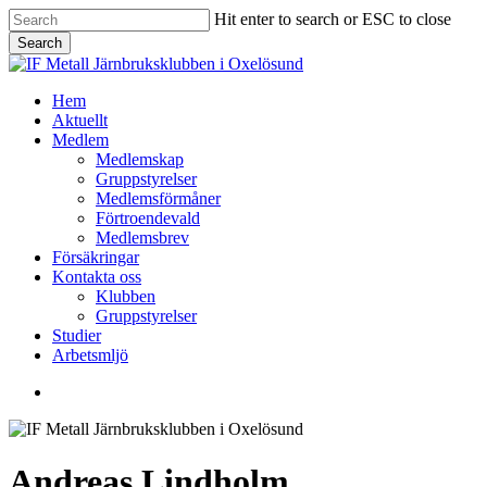
Skip
Hit enter to search or ESC to close
to
Search
main
Close
content
Search
Menu
Hem
Aktuellt
Medlem
Medlemskap
Gruppstyrelser
Medlemsförmåner
Förtroendevald
Medlemsbrev
Försäkringar
Kontakta oss
Klubben
Gruppstyrelser
Studier
Arbetsmljö
facebook
Andreas Lindholm