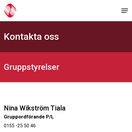
Skip
Men
to
main
content
Kontakta oss
Gruppstyrelser
Nina Wikström Tiala
Gruppordförande P/L
0155 -25 50 46