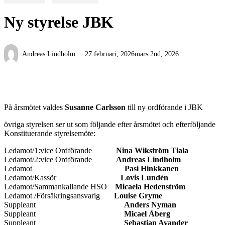
Ny styrelse JBK
Andreas Lindholm
27 februari, 2026
mars 2nd, 2026
På årsmötet valdes
Susanne Carlsson
till ny ordförande i JBK
övriga styrelsen ser ut som följande efter årsmötet och efterföljande
Konstituerande styrelsemöte:
Ledamot/1:vice Ordförande
Nina Wikström Tiala
Ledamot/2:vice Ordförande
Andreas Lindholm
Ledamot
Pasi Hinkkanen
Ledamot/Kassör
Lovis Lundén
Ledamot/Sammankallande HSO
Micaela Hedenström
Ledamot /Försäkringsansvarig
Louise Gryme
Suppleant
Anders Nyman
Suppleant
Micael Åberg
Suppleant
Sebastian Avander