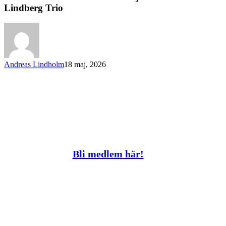
som
Lindberg Trio
har
vunnit
biljetter
till
John
Lindberg
Andreas Lindholm
18 maj, 2026
Trio
Bli medlem här!