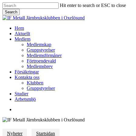
Skip
Hit enter to search or ESC to close
to
Search
main
Close
content
Search
Menu
Hem
Aktuellt
Medlem
Medlemskap
Gruppstyrelser
Medlemsförmåner
Förtroendevald
Medlemsbrev
Försäkringar
Kontakta oss
Klubben
Gruppstyrelser
Studier
Arbetsmljö
facebook
Nyheter
Startsidan