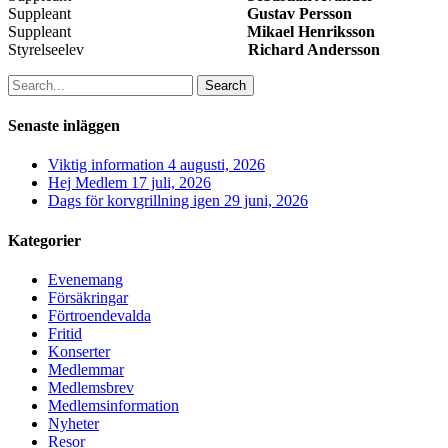
Suppleant
Gustav Persson
Suppleant
Mikael Henriksson
Styrelseelev
Richard Andersson
Search
Senaste inläggen
Viktig information
4 augusti, 2026
Hej Medlem
17 juli, 2026
Dags för korvgrillning igen
29 juni, 2026
Kategorier
Evenemang
Försäkringar
Förtroendevalda
Fritid
Konserter
Medlemmar
Medlemsbrev
Medlemsinformation
Nyheter
Resor