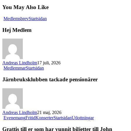
You May Also Like
Hej
Medlemsbrev
Startsidan
Medlem
Hej Medlem
Andreas Lindholm
17 juli, 2026
Järnbruksklubben
Medlemmar
Startsidan
tackade
pensionärer
Järnbruksklubben tackade pensionärer
Andreas Lindholm
21 maj, 2026
Grattis
Evenemang
Fritid
Konserter
Startsidan
Utlottningar
till
er
Grattis till er som har vunnit biljetter till John