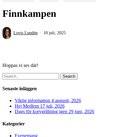
Finnkampen
Lovis Lundén
10 juli, 2025
Hoppas vi ses där!
Search
Senaste inläggen
Viktig information
4 augusti, 2026
Hej Medlem
17 juli, 2026
Dags för korvgrillning igen
29 juni, 2026
Kategorier
Evenemang