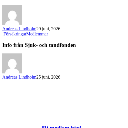
igen
Andreas Lindholm
29 juni, 2026
Info
Försäkringar
Medlemmar
från
Sjuk-
Info från Sjuk- och tandfonden
och
tandfonden
Andreas Lindholm
25 juni, 2026
Bli medlem här!