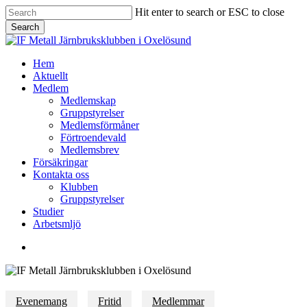
Skip
Hit enter to search or ESC to close
to
Search
main
Close
content
Search
Menu
Hem
Aktuellt
Medlem
Medlemskap
Gruppstyrelser
Medlemsförmåner
Förtroendevald
Medlemsbrev
Försäkringar
Kontakta oss
Klubben
Gruppstyrelser
Studier
Arbetsmljö
facebook
Evenemang
Fritid
Medlemmar