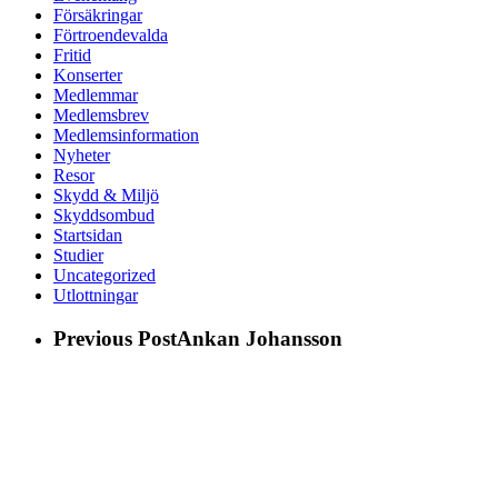
Försäkringar
Förtroendevalda
Fritid
Konserter
Medlemmar
Medlemsbrev
Medlemsinformation
Nyheter
Resor
Skydd & Miljö
Skyddsombud
Startsidan
Studier
Uncategorized
Utlottningar
Previous Post
Ankan Johansson