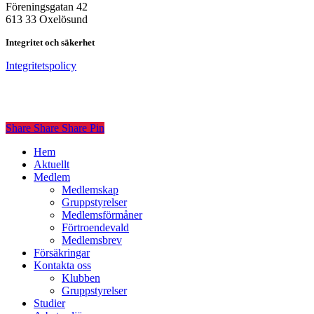
Föreningsgatan 42
613 33 Oxelösund
Integritet och säkerhet
Integritetspolicy
Share
Share
Share
Share
Pin
Close
Hem
Menu
Aktuellt
Medlem
Medlemskap
Gruppstyrelser
Medlemsförmåner
Förtroendevald
Medlemsbrev
Försäkringar
Kontakta oss
Klubben
Gruppstyrelser
Studier