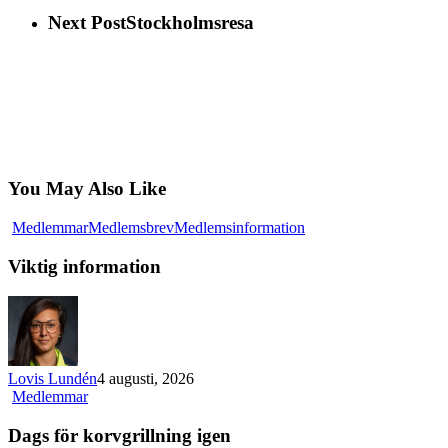
Next Post
Stockholmsresa
You May Also Like
Viktig
Medlemmar
Medlemsbrev
Medlemsinformation
information
Viktig information
Lovis Lundén
4 augusti, 2026
Dags
Medlemmar
för
korvgrillning
Dags för korvgrillning igen