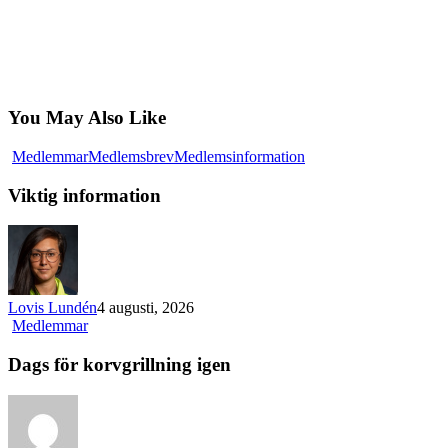
You May Also Like
Viktig
Medlemmar
Medlemsbrev
Medlemsinformation
information
Viktig information
Lovis Lundén
4 augusti, 2026
Dags
Medlemmar
för
korvgrillning
Dags för korvgrillning igen
igen