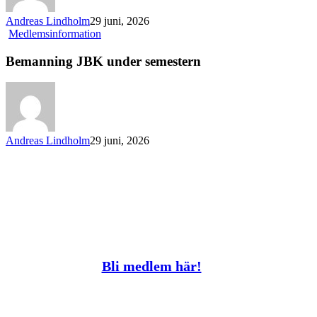
Andreas Lindholm
29 juni, 2026
Bemanning
Medlemsinformation
JBK
under
Bemanning JBK under semestern
semestern
Andreas Lindholm
29 juni, 2026
Bli medlem här!