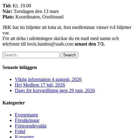
Tid:
Kl. 19.00
När:
Torsdagen den 13 mars
Plats:
Koordinaten, Oxelösund
JBK har tio biljetter att lotta ut, fem medlemmar vinner två biljetter
var.
För att delta i utlottningen skickar du ett mail med namn och
telefonnr till lovis.lunden@ssab.com
senast den 7/3.
Search
Senaste inläggen
Viktig information
4 augusti, 2026
Hej Medlem
17 juli, 2026
Dags för korvgrillning igen
29 juni, 2026
Kategorier
Evenemang
Försäkringar
Förtroendevalda
Fritid
Konserter