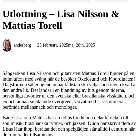
Utlottning – Lisa Nilsson &
Mattias Torell
anderberg
25 februari, 2025
maj 28th, 2025
Sångerskan Lisa Nilsson och gitarristen Mattias Torell bjuder på en
intim afton med sväng när de besöker Oxelösund och Koordinaten!
Dagsformen sätter agendan när låtlistan ska väljas och ingen kväll är
den andra lik. Det landar i en blandning av hits genom tiderna,
personliga favoriter ur den svenska eller brasilianska visskatten, och
en och annan smäktande evergreen, varvat med Lisas numera
berömda mellansnack och monologer.
Både Lisa och Mattias har en tidlös bredd och delar kärleken till
soulmusik, brasilianska rytmer, och jazzen. Duon har skrivit flera av
Lisas låtar ihop, berättandet och spelglädjen står alltid i centrum när
de framträder tillsammans.