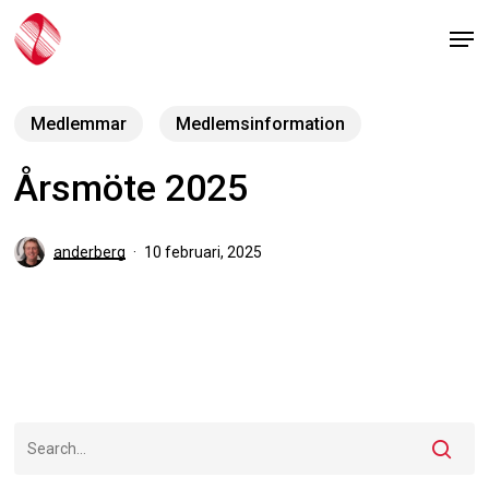
Skip
Men
to
main
content
Medlemmar
Medlemsinformation
Årsmöte 2025
anderberg
10 februari, 2025