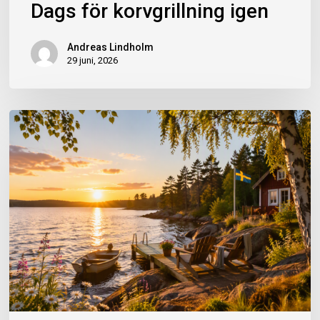
Dags för korvgrillning igen
Andreas Lindholm
29 juni, 2026
Bemanning
JBK
under
semestern