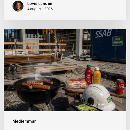
Lovis Lundén
4 augusti, 2026
Dags
för
korvgrillning
igen
Medlemmar