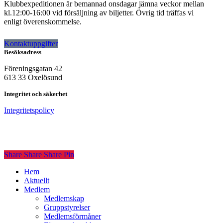
Klubbexpeditionen är bemannad onsdagar jämna veckor mellan
kl.12:00-16:00 vid försäljning av biljetter. Övrig tid träffas vi
enligt överenskommelse.
Kontaktuppgifter
Besöksadress
Föreningsgatan 42
613 33 Oxelösund
Integritet och säkerhet
Integritetspolicy
Share
Share
Share
Share
Pin
Close
Hem
Menu
Aktuellt
Medlem
Medlemskap
Gruppstyrelser
Medlemsförmåner