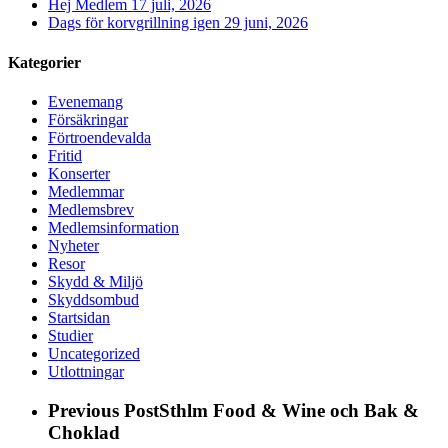
Hej Medlem
17 juli, 2026
Dags för korvgrillning igen
29 juni, 2026
Kategorier
Evenemang
Försäkringar
Förtroendevalda
Fritid
Konserter
Medlemmar
Medlemsbrev
Medlemsinformation
Nyheter
Resor
Skydd & Miljö
Skyddsombud
Startsidan
Studier
Uncategorized
Utlottningar
Previous Post
Sthlm Food & Wine och Bak &
Choklad