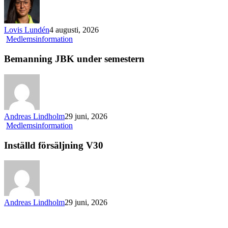
Lovis Lundén
4 augusti, 2026
Bemanning
Medlemsinformation
JBK
under
Bemanning JBK under semestern
semestern
Andreas Lindholm
29 juni, 2026
Inställd
Medlemsinformation
försäljning
V30
Inställd försäljning V30
Andreas Lindholm
29 juni, 2026