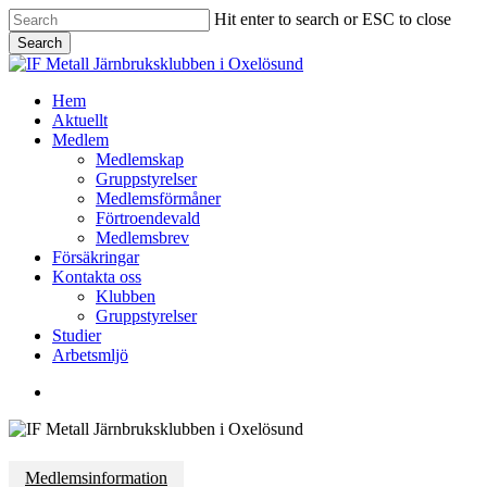
Skip
Hit enter to search or ESC to close
to
Search
main
Close
content
Search
Menu
Hem
Aktuellt
Medlem
Medlemskap
Gruppstyrelser
Medlemsförmåner
Förtroendevald
Medlemsbrev
Försäkringar
Kontakta oss
Klubben
Gruppstyrelser
Studier
Arbetsmljö
facebook
Medlemsinformation