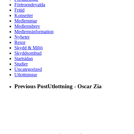
Förtroendevalda
Fritid
Konserter
Medlemmar
Medlemsbrev
Medlemsinformation
Nyheter
Resor
Skydd & Miljö
Skyddsombud
Startsidan
Studier
Uncategorized
Utlottningar
Previous Post
Utlottning - Oscar Zia