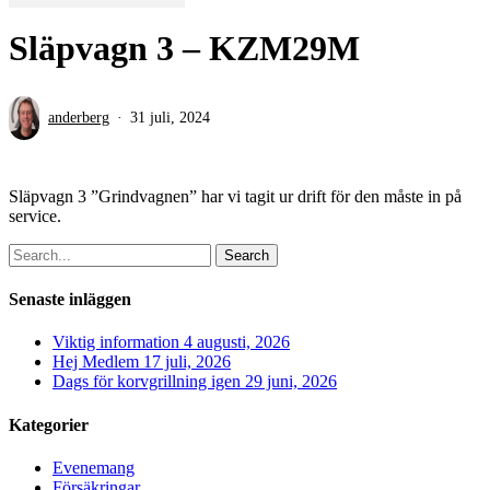
Släpvagn 3 – KZM29M
anderberg
31 juli, 2024
Släpvagn 3 ”Grindvagnen” har vi tagit ur drift för den måste in på
service.
Search
Senaste inläggen
Viktig information
4 augusti, 2026
Hej Medlem
17 juli, 2026
Dags för korvgrillning igen
29 juni, 2026
Kategorier
Evenemang
Försäkringar