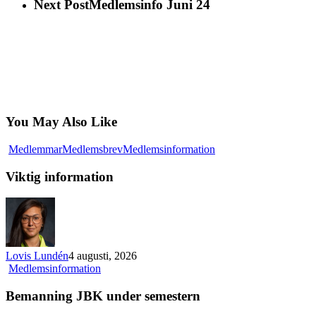
Next Post
Medlemsinfo Juni 24
You May Also Like
Viktig
Medlemmar
Medlemsbrev
Medlemsinformation
information
Viktig information
Lovis Lundén
4 augusti, 2026
Bemanning
Medlemsinformation
JBK
under
Bemanning JBK under semestern
semestern