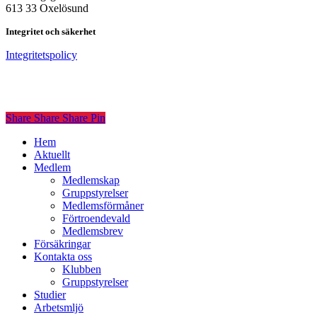
613 33 Oxelösund
Integritet och säkerhet
Integritetspolicy
Share
Share
Share
Share
Pin
Close
Hem
Menu
Aktuellt
Medlem
Medlemskap
Gruppstyrelser
Medlemsförmåner
Förtroendevald
Medlemsbrev
Försäkringar
Kontakta oss
Klubben
Gruppstyrelser
Studier
Arbetsmljö