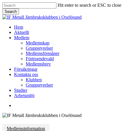
Skip
Hit enter to search or ESC to close
to
Search
main
Close
content
Search
Menu
Hem
Aktuellt
Medlem
Medlemskap
Gruppstyrelser
Medlemsförmåner
Förtroendevald
Medlemsbrev
Försäkringar
Kontakta oss
Klubben
Gruppstyrelser
Studier
Arbetsmljö
facebook
Medlemsinformation