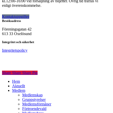
kl.12:00-16:00 vid försäljning av biljetter. Övrig tid träffas vi
enligt överenskommelse.
Kontaktuppgifter
Besöksadress
Föreningsgatan 42
613 33 Oxelösund
Integritet och säkerhet
Integritetspolicy
Share
Share
Share
Share
Pin
Close
Hem
Menu
Aktuellt
Medlem
Medlemskap
Gruppstyrelser
Medlemsförmåner
Förtroendevald