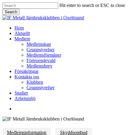
Skip
Hit enter to search or ESC to close
to
Search
main
Close
content
Search
Menu
Hem
Aktuellt
Medlem
Medlemskap
Gruppstyrelser
Medlemsförmåner
Förtroendevald
Medlemsbrev
Försäkringar
Kontakta oss
Klubben
Gruppstyrelser
Studier
Arbetsmljö
facebook
Medlemsinformation
Skyddsombud