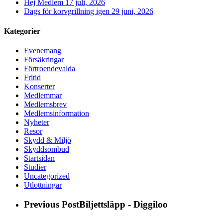
Hej Medlem
17 juli, 2026
Dags för korvgrillning igen
29 juni, 2026
Kategorier
Evenemang
Försäkringar
Förtroendevalda
Fritid
Konserter
Medlemmar
Medlemsbrev
Medlemsinformation
Nyheter
Resor
Skydd & Miljö
Skyddsombud
Startsidan
Studier
Uncategorized
Utlottningar
Previous Post
Biljettsläpp - Diggiloo