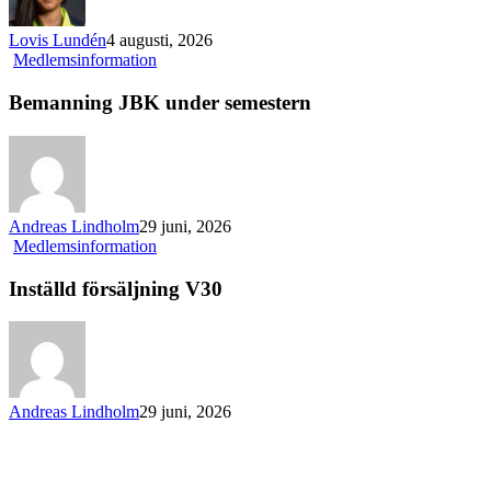
Lovis Lundén
4 augusti, 2026
Bemanning
Medlemsinformation
JBK
under
Bemanning JBK under semestern
semestern
Andreas Lindholm
29 juni, 2026
Inställd
Medlemsinformation
försäljning
V30
Inställd försäljning V30
Andreas Lindholm
29 juni, 2026