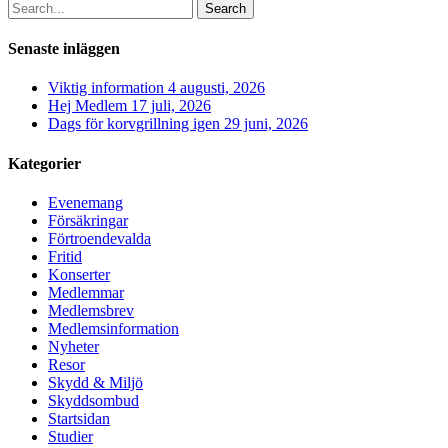
Search
Senaste inläggen
Viktig information
4 augusti, 2026
Hej Medlem
17 juli, 2026
Dags för korvgrillning igen
29 juni, 2026
Kategorier
Evenemang
Försäkringar
Förtroendevalda
Fritid
Konserter
Medlemmar
Medlemsbrev
Medlemsinformation
Nyheter
Resor
Skydd & Miljö
Skyddsombud
Startsidan
Studier