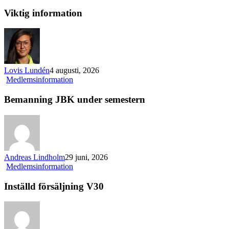
information
Viktig information
Lovis Lundén
4 augusti, 2026
Bemanning
Medlemsinformation
JBK
under
Bemanning JBK under semestern
semestern
Andreas Lindholm
29 juni, 2026
Inställd
Medlemsinformation
försäljning
V30
Inställd försäljning V30