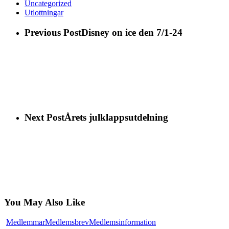
Uncategorized
Utlottningar
Previous Post
Disney on ice den 7/1-24
Next Post
Årets julklappsutdelning
You May Also Like
Viktig
Medlemmar
Medlemsbrev
Medlemsinformation