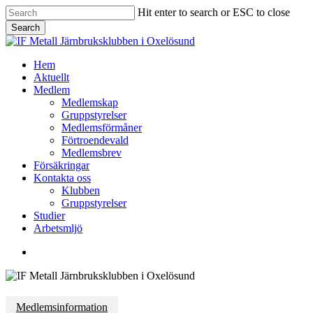
Skip
Hit enter to search or ESC to close
to
Search
main
Close
content
Search
Menu
Hem
Aktuellt
Medlem
Medlemskap
Gruppstyrelser
Medlemsförmåner
Förtroendevald
Medlemsbrev
Försäkringar
Kontakta oss
Klubben
Gruppstyrelser
Studier
Arbetsmljö
facebook
Medlemsinformation