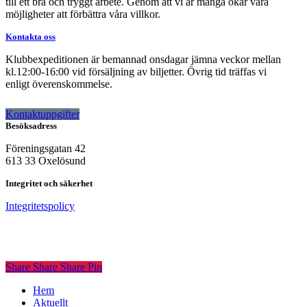
till ett bra och tryggt arbete. Genom att vi är många ökar våra
möjligheter att förbättra våra villkor.
Kontakta oss
Klubbexpeditionen är bemannad onsdagar jämna veckor mellan
kl.12:00-16:00 vid försäljning av biljetter. Övrig tid träffas vi
enligt överenskommelse.
Kontaktuppgifter
Besöksadress
Föreningsgatan 42
613 33 Oxelösund
Integritet och säkerhet
Integritetspolicy
Share
Share
Share
Share
Pin
Close
Hem
Menu
Aktuellt