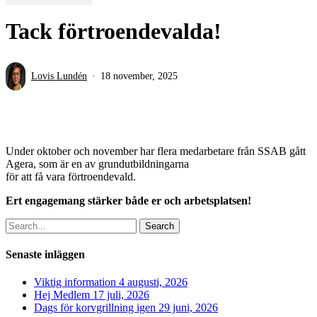
Tack förtroendevalda!
Lovis Lundén
18 november, 2025
Under oktober och november har flera medarbetare från SSAB gått
Agera, som är en av grundutbildningarna
för att få vara förtroendevald.
Ert engagemang stärker både er och arbetsplatsen!
Search
Senaste inläggen
Viktig information
4 augusti, 2026
Hej Medlem
17 juli, 2026
Dags för korvgrillning igen
29 juni, 2026