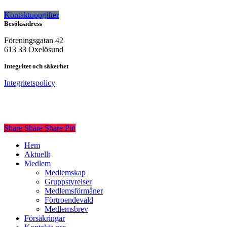
Kontaktuppgifter
Besöksadress
Föreningsgatan 42
613 33 Oxelösund
Integritet och säkerhet
Integritetspolicy
Share
Share
Share
Share
Pin
Close
Hem
Menu
Aktuellt
Medlem
Medlemskap
Gruppstyrelser
Medlemsförmåner
Förtroendevald
Medlemsbrev
Försäkringar