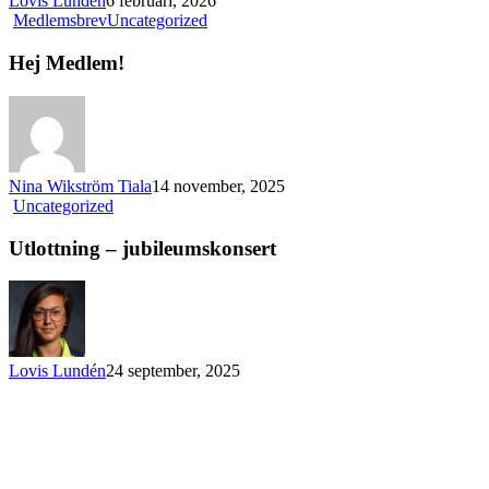
Lovis Lundén
6 februari, 2026
Hej
Medlemsbrev
Uncategorized
Medlem!
Hej Medlem!
Nina Wikström Tiala
14 november, 2025
Utlottning
Uncategorized
–
jubileumskonsert
Utlottning – jubileumskonsert
Lovis Lundén
24 september, 2025