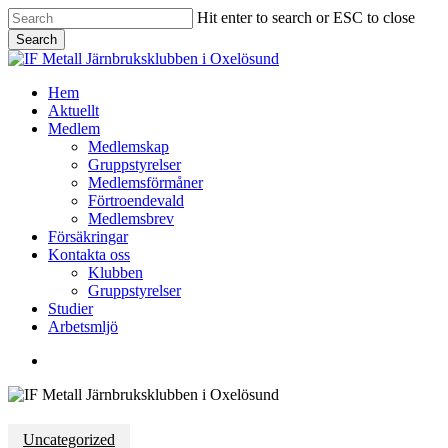
Skip
Hit enter to search or ESC to close
to
Search
main
Close
content
Search
Menu
Hem
Aktuellt
Medlem
Medlemskap
Gruppstyrelser
Medlemsförmåner
Förtroendevald
Medlemsbrev
Försäkringar
Kontakta oss
Klubben
Gruppstyrelser
Studier
Arbetsmljö
facebook
Uncategorized