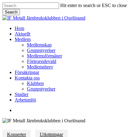
Skip
Hit enter to search or ESC to close
to
Search
main
Close
content
Search
Menu
Hem
Aktuellt
Medlem
Medlemskap
Gruppstyrelser
Medlemsförmåner
Förtroendevald
Medlemsbrev
Försäkringar
Kontakta oss
Klubben
Gruppstyrelser
Studier
Arbetsmljö
facebook
Konserter
Utlottningar