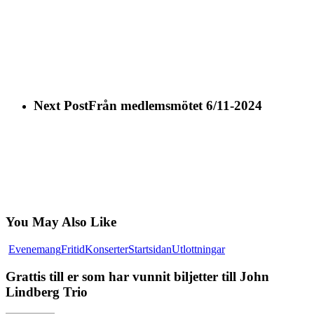
Next Post
Från medlemsmötet 6/11-2024
You May Also Like
Grattis
Evenemang
Fritid
Konserter
Startsidan
Utlottningar
till
er
Grattis till er som har vunnit biljetter till John
som
Lindberg Trio
har
vunnit