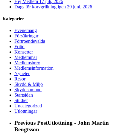
Hej Medlem
17 juli, 2026
Dags för korvgrillning igen
29 juni, 2026
Kategorier
Evenemang
Försäkringar
Förtroendevalda
Fritid
Konserter
Medlemmar
Medlemsbrev
Medlemsinformation
Nyheter
Resor
Skydd & Miljö
Skyddsombud
Startsidan
Studier
Uncategorized
Utlottningar
Previous Post
Utlottning - John Martin
Bengtsson