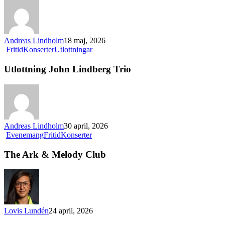
biljetter
till
John
Lindberg
Andreas Lindholm
18 maj, 2026
Trio
Utlottning
Fritid
Konserter
Utlottningar
John
Lindberg
Utlottning John Lindberg Trio
Trio
Andreas Lindholm
30 april, 2026
The
Evenemang
Fritid
Konserter
Ark
&
The Ark & Melody Club
Melody
Club
Lovis Lundén
24 april, 2026