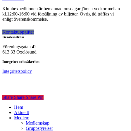
Klubbexpeditionen är bemannad onsdagar jämna veckor mellan
kl.12:00-16:00 vid försäljning av biljetter. Övrig tid träffas vi
enligt överenskommelse.
Kontaktuppgifter
Besöksadress
Föreningsgatan 42
613 33 Oxelösund
Integritet och säkerhet
Integritetspolicy
Share
Share
Share
Share
Pin
Close
Hem
Menu
Aktuellt
Medlem
Medlemskap
Gruppstyrelser